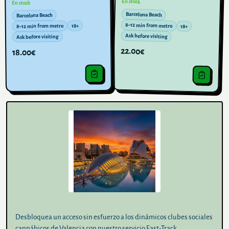
En stock
En stock
Barcelona Beach
Barcelona Beach
8–12 min from metro
18+
8–12 min from metro
18+
Ask before visiting
Ask before visiting
22.00€
18.00€
Desbloquea un acceso sin esfuerzo a los dinámicos clubes sociales
cannábicos de Valencia con nuestro servicio Fast-Track