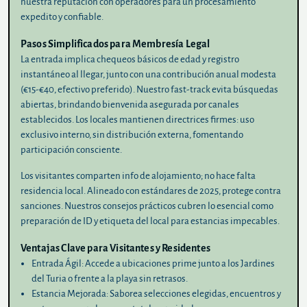
nuestra reputación con operadores para un procesamiento
expedito y confiable.
Pasos Simplificados para Membresía Legal
La entrada implica chequeos básicos de edad y registro
instantáneo al llegar, junto con una contribución anual modesta
(€15-€40, efectivo preferido). Nuestro fast-track evita búsquedas
abiertas, brindando bienvenida asegurada por canales
establecidos. Los locales mantienen directrices firmes: uso
exclusivo interno, sin distribución externa, fomentando
participación consciente.
Los visitantes comparten info de alojamiento; no hace falta
residencia local. Alineado con estándares de 2025, protege contra
sanciones. Nuestros consejos prácticos cubren lo esencial como
preparación de ID y etiqueta del local para estancias impecables.
Ventajas Clave para Visitantes y Residentes
Entrada Ágil
: Accede a ubicaciones prime junto a los Jardines
del Turia o frente a la playa sin retrasos.
Estancia Mejorada
: Saborea selecciones elegidas, encuentros y