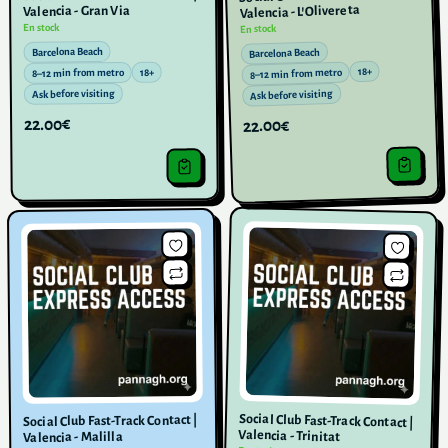
Valencia - L'Olivereta
Valencia - Gran Via
En stock
En stock
Barcelona Beach
Barcelona Beach
18+
8–12 min from metro
18+
8–12 min from metro
Ask before visiting
Ask before visiting
22.00€
22.00€
Social Club Fast-Track Contact |
Social Club Fast-Track Contact |
Valencia - Trinitat
Valencia - Malilla