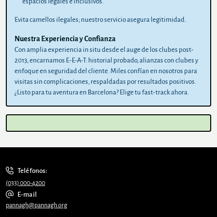
espacios legales e inclusivos.
Evita camellos ilegales; nuestro servicio asegura legitimidad.
Nuestra Experiencia y Confianza
Con amplia experiencia in situ desde el auge de los clubes post-
2013, encarnamos E-E-A-T: historial probado, alianzas con clubes y
enfoque en seguridad del cliente. Miles confían en nosotros para
visitas sin complicaciones, respaldadas por resultados positivos.
¿Listo para tu aventura en Barcelona? Elige tu fast-track ahora.
Teléfonos:
(033) 000-4200
E-mail
pannagh@pannagh.org