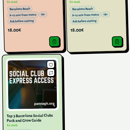
En stock
En stock
Barcelona Beach
Barcelona Beach
18+
18+
8–12 min from metro
8–12 min from metro
Ask before visiting
Ask before visiting
18.00€
18.00€
Top 3 Barcelona Social Clubs
Pack and Grow Guide
En stock