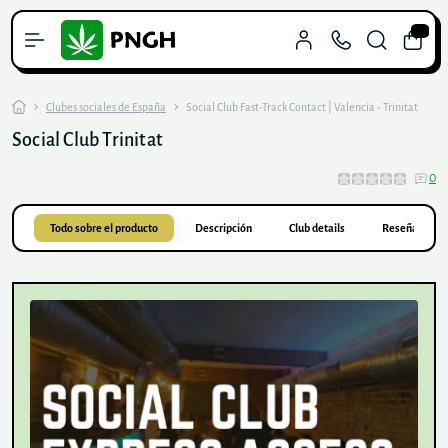
0
Clubes sociales de España
Social Club Fast-Track Contact | Valencia - Trinitat
Social Club Trinitat
0
Todo sobre el producto
Descripción
Club details
Reseñas
0