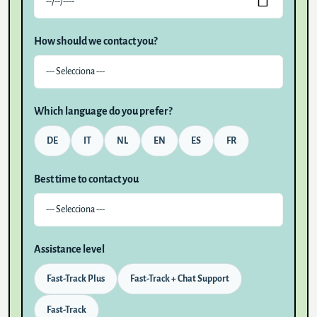
How should we contact you?
Which language do you prefer?
DE
IT
NL
EN
ES
FR
Best time to contact you
Assistance level
Fast-Track Plus
Fast-Track + Chat Support
Fast-Track