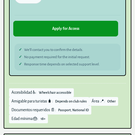
Apply for Access
We’ll contact you to confirm the details.
No payment required for the initial request.
Response time depends on selected support level.
Accesibilidad ♿:
Wheelchair accessible
Amigable para turistas 🧳:
Área 📍:
Depends on club rules
Other
Documentos requeridos 📄:
Passport, National ID
Edad mínima 🎂:
18+