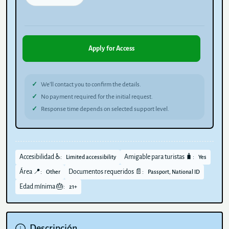
Apply for Access
We’ll contact you to confirm the details.
No payment required for the initial request.
Response time depends on selected support level.
Accesibilidad ♿:
Amigable para turistas 🧳:
Limited accessibility
Yes
Área 📍:
Documentos requeridos 📄:
Other
Passport, National ID
Edad mínima 🎂:
21+
Descripción