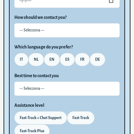
How should we contact you?
Which language do you prefer?
IT
NL
EN
ES
FR
DE
Best time to contact you
Assistance level
Fast-Track + Chat Support
Fast-Track
Fast-Track Plus