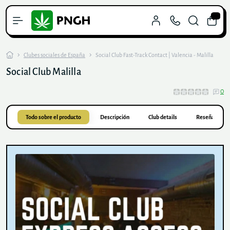
0
Clubes sociales de España
Social Club Fast-Track Contact | Valencia - Malilla
Social Club Malilla
0
Todo sobre el producto
Descripción
Club details
Reseñas
0